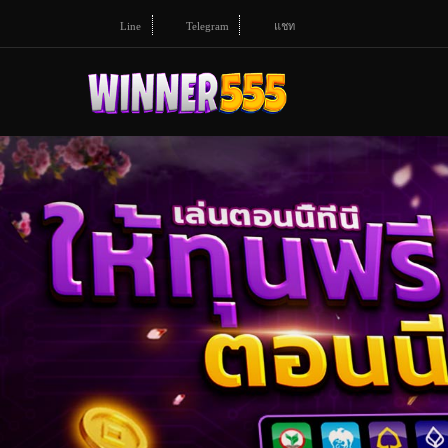
Line
Telegram
แชท