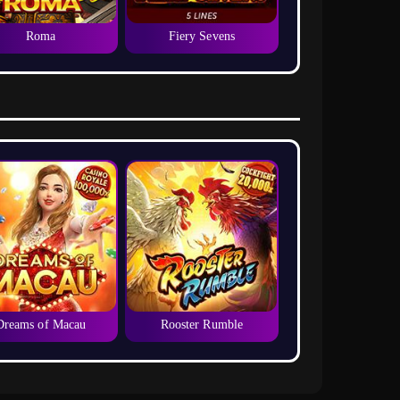
Roma
Fiery Sevens
Dreams of Macau
Rooster Rumble