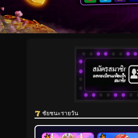
ชัยชนะรายวัน