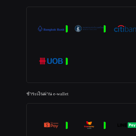
ชำระเงินผ่าน e-wallet