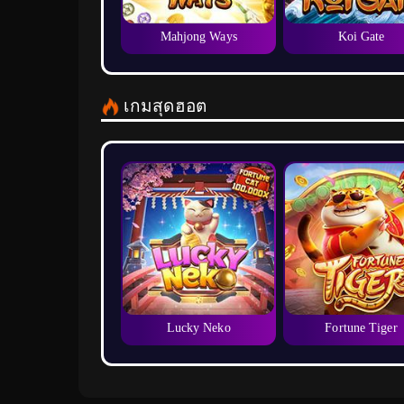
Mahjong Ways
Koi Gate
เกมสุดฮอต
Lucky Neko
Fortune Tiger